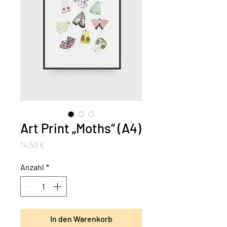
Art Print „Moths“ (A4)
Preis
14,50 €
Anzahl
*
In den Warenkorb