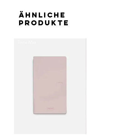
Ähnliche
Produkte
Tinne Mia
Tinne Mia