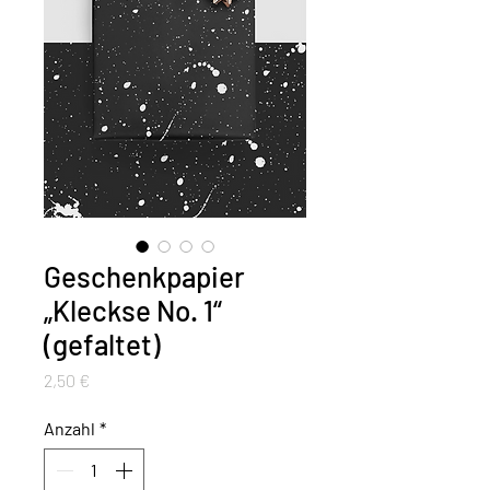
Geschenkpapier
„Kleckse No. 1“
(gefaltet)
Preis
2,50 €
Anzahl
*