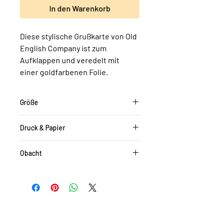
In den Warenkorb
Diese stylische Grußkarte von Old
English Company ist zum
Aufklappen und veredelt mit
einer goldfarbenen Folie.
Größe
DIN A6 (zugeklappt), inklusive Umschlag
Druck & Papier
Qualitativ hochwertiger Druck auf 240g
Obacht
Papier, die Innenseite ist unbedruckt
Die Farben können je nach
Monitoreinstellung etwas von den
Originalfarben abweichen.