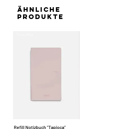
Ähnliche
Produkte
Tinne Mia
Tinne Mia
Refill Notizbuch "Tapioca"
To Do List "Mellow Rose"