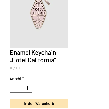
Enamel Keychain
„Hotel California“
Preis
16,50 €
Anzahl
*
In den Warenkorb