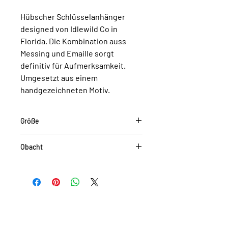
Hübscher Schlüsselanhänger
designed von Idlewild Co in
Florida. Die Kombination auss
Messing und Emaille sorgt
definitiv für Aufmerksamkeit.
Umgesetzt aus einem
handgezeichneten Motiv.
Größe
ca. 4,4 x 6,3 cm
Obacht
Die Farben können je nach
Monitoreinstellung etwas von den
Originalfarben abweichen.