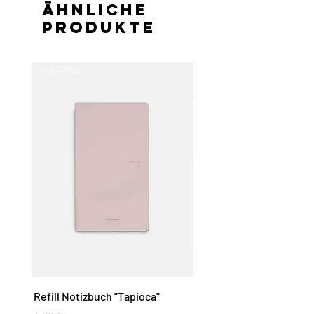
Ähnliche
Produkte
Tinne Mia
Tinne Mia
Refill Notizbuch "Tapioca"
To Do List "Mellow Rose"