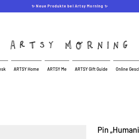
✨ Neue Produkte bei Artsy Morning ✨
esk
ARTSY Home
ARTSY Me
ARTSY Gift Guide
Online Gesc
Pin „Humani