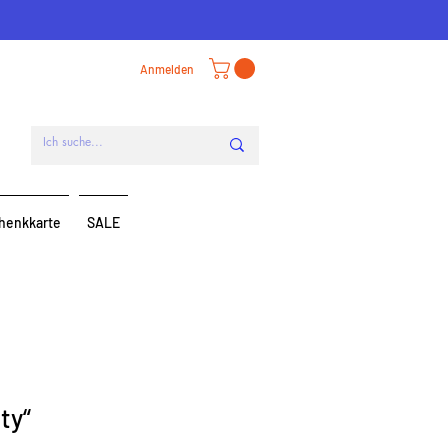
Anmelden
henkkarte
SALE
ty“