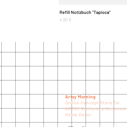
Refill Notizbuch "Tapioca"
Preis
4,90 €
Artsy Morning
Online Concept Store für
ARTSY Stationery, Accessor
Home Decor