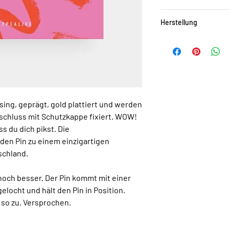
Der Pin ist aus Messing
Herstellung
einen Schmetterlingsv
Handgefertigt in Deut
Handgefertigt in Deut
sing, geprägt, gold plattiert und werden
schluss mit Schutzkappe fixiert. WOW!
s du dich pikst. Die
den Pin zu einem einzigartigen
schland.
noch besser. Der Pin kommt mit einer
elocht und hält den Pin in Position.
r so zu. Versprochen.