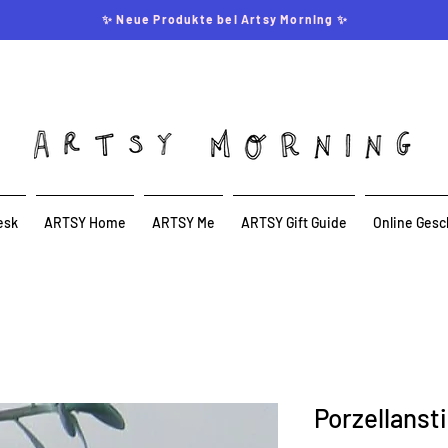
✨ Neue Produkte bei Artsy Morning ✨
esk
ARTSY Home
ARTSY Me
ARTSY Gift Guide
Online Gesc
Porzellanst