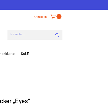
Anmelden
henkkarte
SALE
icker „Eyes“