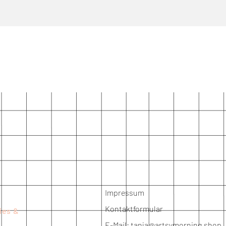
Impressum
Kontaktformular
ies &
E-Mail:
tanja@artsymorning.shop