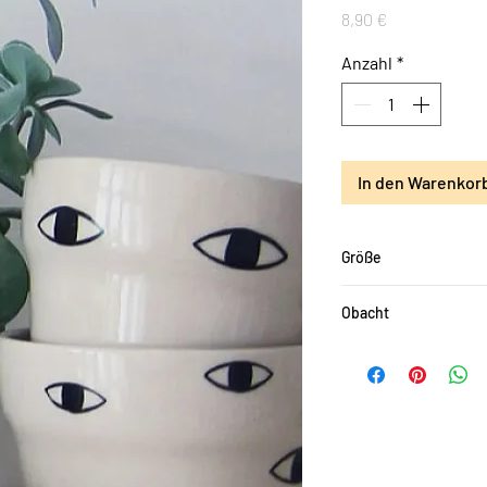
Preis
8,90 €
Anzahl
*
In den Warenkor
Größe
Blatt mit angeordneten
Obacht
Die Farben können je 
den Originalfarben ab