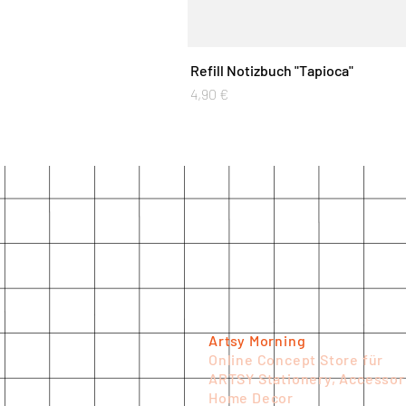
Refill Notizbuch "Tapioca"
Preis
4,90 €
Artsy Morning
Online Concept Store für
ARTSY Stationery, Accessor
Home Decor