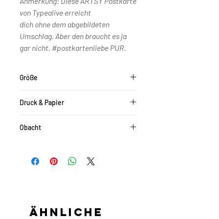
Anmerkung: Diese ARTSY Postkarte
von Typealive erreicht
dich ohne dem abgebildeten
Umschlag. Aber den braucht es ja
gar nicht. #postkartenliebe PUR.
Größe
DIN A6
Druck & Papier
Vierfarb-Offsetdruck auf Naturpapier
Obacht
(400 gr/m²). Die Rückseite
ist unbedruckt.
Die Farben können je nach
Monitoreinstellung etwas von den
Originalfarben abweichen.
Ähnliche