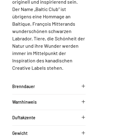
originell und inspirierend sein.
Der Name „Baltic Club“ ist
übrigens eine Hommage an
Baltique, François Mitterands
wunderschönen schwarzen
Labrador. Tiere, die Schönheit der
Natur und ihre Wunder werden
immer im Mittelpunkt der
Inspiration des kanadischen
Creative Labels stehen.
Brenndauer
mehr als 60 Minuten pro Stäbchen
Warnhinweis
Bitte Räucherstäbchen nicht
Duftakzente
unbeaufsichtigt lassen!
Bergamotte
Gewicht
Goldener Patchouli