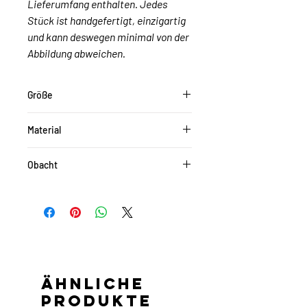
Lieferumfang enthalten. Jedes
Stück ist handgefertigt, einzigartig
und kann deswegen minimal von der
Abbildung abweichen.
Größe
ca. 6 x 9 cm
Material
Beton, hellgrau
Obacht
Die Farben können je nach
Monitoreinstellung etwas von den
Originalfarben abweichen.
Ähnliche
Produkte