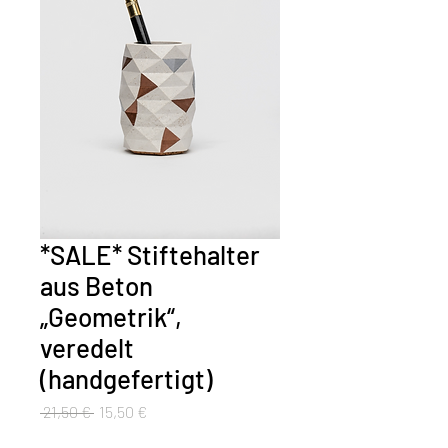
*SALE* Stiftehalter
aus Beton
„Geometrik“,
veredelt
(handgefertigt)
Standardpreis
Sale-
 21,50 € 
15,50 €
Preis