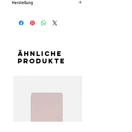
Herstellung
Niederlande
Ähnliche
Produkte
Tinne Mia
Tinne Mia