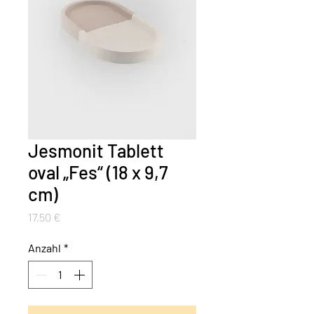
Jesmonit Tablett
oval „Fes“ (18 x 9,7
cm)
Preis
17,50 €
Anzahl
*