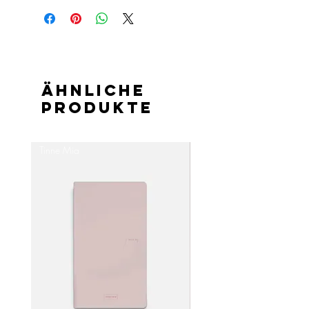
Ähnliche
Produkte
Tinne Mia
Tinne Mia